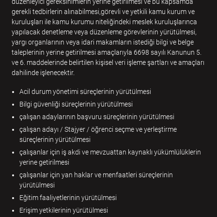
düzenleyici gereksinimlerin yerine getirilmesi ve bu kapsamda
gerekli tedbirlerin alınabilmesi,görevli ve yetkili kamu kurum ve
kuruluşları ile kamu kurumu niteliğindeki meslek kuruluşlarınca
yapılacak denetleme veya düzenleme görevlerinin yürütülmesi,
yargı organlarının veya idari makamların istediği bilgi ve belge
taleplerinin yerine getirilmesi amaçlarıyla 6698 sayılı Kanunun 5.
ve 6. maddelerinde belirtilen kişisel veri işleme şartları ve amaçları
dahilinde işlenecektir.
Acil durum yönetimi süreçlerinin yürütülmesi
Bilgi güvenliği süreçlerinin yürütülmesi
çalışan adaylarının başvuru süreçlerinin yürütülmesi
çalışan adayı / Stajyer / öğrenci seçme ve yerleştirme
süreçlerinin yürütülmesi
çalışanlar için iş akdi ve mevzuattan kaynaklı yükümlülüklerin
yerine getirilmesi
çalışanlar için yan haklar ve menfaatleri süreçlerinin
yürütülmesi
Eğitim faaliyetlerinin yürütülmesi
Erişim yetkilerinin yürütülmesi