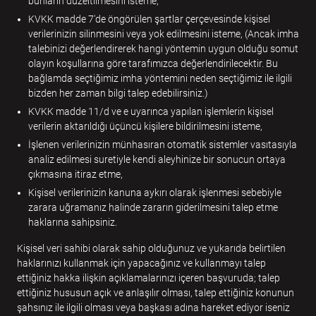
bunların düzeltilmesini isteme,
KVKK madde 7'de öngörülen şartlar çerçevesinde kişisel
verilerinizin silinmesini veya yok edilmesini isteme, (Ancak imha
talebinizi değerlendirerek hangi yöntemin uygun olduğu somut
olayın koşullarına göre tarafımızca değerlendirilecektir. Bu
bağlamda seçtiğimiz imha yöntemini neden seçtiğimiz ile ilgili
bizden her zaman bilgi talep edebilirsiniz.)
KVKK madde 11/d ve e uyarınca yapılan işlemlerin kişisel
verilerin aktarıldığı üçüncü kişilere bildirilmesini isteme,
İşlenen verilerinizin münhasıran otomatik sistemler vasıtasıyla
analiz edilmesi suretiyle kendi aleyhinize bir sonucun ortaya
çıkmasına itiraz etme,
Kişisel verilerinizin kanuna aykırı olarak işlenmesi sebebiyle
zarara uğramanız halinde zararın giderilmesini talep etme
haklarına sahipsiniz.
Kişisel veri sahibi olarak sahip olduğunuz ve yukarıda belirtilen
haklarınızı kullanmak için yapacağınız ve kullanmayı talep
ettiğiniz hakka ilişkin açıklamalarınızı içeren başvuruda; talep
ettiğiniz hususun açık ve anlaşılır olması, talep ettiğiniz konunun
şahsınız ile ilgili olması veya başkası adına hareket ediyor iseniz