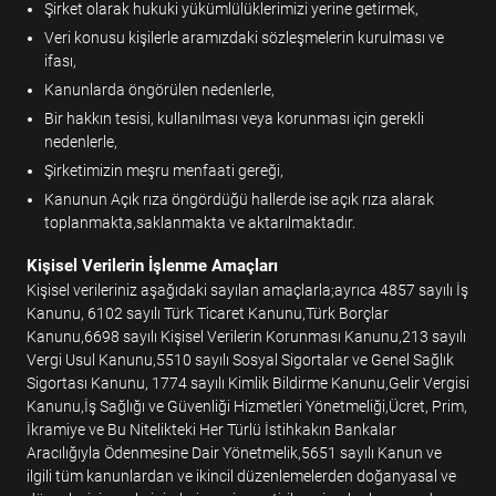
Şirket olarak hukuki yükümlülüklerimizi yerine getirmek,
Veri konusu kişilerle aramızdaki sözleşmelerin kurulması ve
ifası,
Kanunlarda öngörülen nedenlerle,
Bir hakkın tesisi, kullanılması veya korunması için gerekli
nedenlerle,
Şirketimizin meşru menfaati gereği,
Kanunun Açık rıza öngördüğü hallerde ise açık rıza alarak
toplanmakta,saklanmakta ve aktarılmaktadır.
Kişisel Verilerin İşlenme Amaçları
Kişisel verileriniz aşağıdaki sayılan amaçlarla;ayrıca 4857 sayılı İş
Kanunu, 6102 sayılı Türk Ticaret Kanunu,Türk Borçlar
Kanunu,6698 sayılı Kişisel Verilerin Korunması Kanunu,213 sayılı
Vergi Usul Kanunu,5510 sayılı Sosyal Sigortalar ve Genel Sağlık
Sigortası Kanunu, 1774 sayılı Kimlik Bildirme Kanunu,Gelir Vergisi
Kanunu,İş Sağlığı ve Güvenliği Hizmetleri Yönetmeliği,Ücret, Prim,
İkramiye ve Bu Nitelikteki Her Türlü İstihkakın Bankalar
Aracılığıyla Ödenmesine Dair Yönetmelik,5651 sayılı Kanun ve
ilgili tüm kanunlardan ve ikincil düzenlemelerden doğanyasal ve