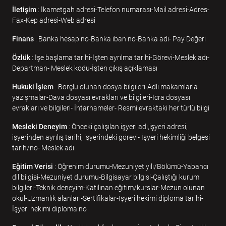
İletişim
: İkametgah adresi-Telefon numarası-Mail adresi-Adres-
Fax-Kep adresi-Web adresi
Finans
: Banka hesap no-Banka iban no-Banka adı- Pay Değeri
Özlük
: İşe başlama tarihi-İşten ayrılma tarihi-Görevi-Meslek adı-
Departman- Meslek kodu-İşten çıkış açıklaması
Hukuki İşlem
: Borçlu olunan dosya bilgileri-Adli makamlarla
yazışmalar-Dava dosyası evrakları ve bilgileri-İcra dosyası
evrakları ve bilgileri- İhtarnameler- Resmi evraktaki her türlü bilgi
Mesleki Deneyim
: Önceki çalışılan işyeri adı,işyeri adresi,
işyerinden ayrılış tarihi, işyerindeki görevi- İşyeri hekimliği belgesi
tarih/no- Meslek adı
Eğitim Verisi
: Öğrenim durumu-Mezuniyet yılı/Bölümü-Yabancı
dil bilgisi-Mezuniyet durumu-Bilgisayar bilgisi-Çalıştığı kurum
bilgileri-Teknik deneyim-Katılınan eğitim/kurslar-Mezun olunan
okul-Uzmanlık alanları-Sertifikalar-İşyeri hekimi diploma tarihi-
İşyeri hekimi diploma no