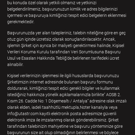
bu konuda özel olarak yetkili olmanız ve yetkinizi
belgelendirilmeniz, başvurunuzun kimlik ve adres bilgilerinizi
içermesi ve başvuruya kimliğinizi tespit edici belgelerin eklenmesi
gerekmektedir.
Başvurunuzda yer alan talepleriniz, talebin niteliğine göre en geç
otuz gün içinde ücretsiz olarak sonuçlandırılacaktır. Ancak,
işlemin Şirket için ayrıca bir maliyeti gerektirmesi halinde, Kişisel
Verileri Koruma Kurulu tarafından Veri Sorumlusuna Başvuru
Usul ve Esasları Hakkında Tebliğ'de belirlenen tarifedeki ücret
alınabilir.
Kişisel verilerinizin işlenmesi ile ilgili hususlarda başvurunuzu
Şirketimizin internet adresinde bulunan başvuru formunu
doldurarak, kimliğinizi tespit edici gerekli bilgiler ve kullanmak
istediğiniz hakkınıza yönelik açıklamalarınızla birlikte" AOSB 2.
Kısım 26. Cadde No: 1 Döşemealtı / Antalya” adresine ıslak imzalı
olarak elden, iadeli taahhütlü mektupla,Noter kanalıyla veya
info@utastr.com
kayıtlı elektronik posta adresimize güvenli
elektronik imza ile imzalanmış olarak gönderebilirsiniz. Şirket
tarafından talebinizin mahiyetine ve başvuru yönteminize göre
başvurunun size ait olup olmadığının belirlenmesi ve böylece