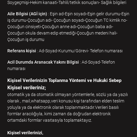
Soygeçmişi-Hekim kanaati-Tahlil/tetkik sonuçları- Sağlık bilgileri
Aile Bilgisi (AGİ için)
: Eşin ad-Eşin soyadı-Eşin gelir durumu-Eşin
iş durumu-Çocuğun adı- Çocuğun soyadı-Çocuğun TC kimlik no-
Çocuğun cinsiyeti-Çocuğun anne adı-Çocuğun baba adı-
Çocuğun okula devam edip etmediği-Çocuğun medeni hali-
Çocuğun iş durumu
Referans kişisi
: Ad-Soyad-Kurumu/Görevi- Telefon numarası
Acil Durumda Aranacak Yakını Bilgisi
: Ad-Soyad-Telefon
numarası
Kişisel Verilerinizin Toplanma Yöntemi ve Hukuki Sebep
Kişisel verileriniz;
otomatik ya da otomatik olmayan yöntemlerle, sözlü ya da yazılı
olarak , mail,whatsapp,veri konusu kişi tarafından elden teslim
yoluyla ya da elektronik olarak toplanmaktadır.Verileri basılı
formlar aracılığıyla, kimi zaman da doğrudan elektronik
ortamdaki formlar vasıtasıyla toplamaktayız.
Kişisel verilerinizi,