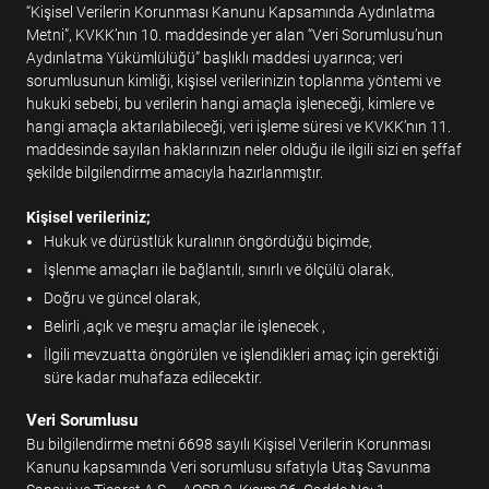
“Kişisel Verilerin Korunması Kanunu Kapsamında Aydınlatma
Metni”, KVKK’nın 10. maddesinde yer alan “Veri Sorumlusu’nun
Aydınlatma Yükümlülüğü” başlıklı maddesi uyarınca; veri
sorumlusunun kimliği, kişisel verilerinizin toplanma yöntemi ve
hukuki sebebi, bu verilerin hangi amaçla işleneceği, kimlere ve
hangi amaçla aktarılabileceği, veri işleme süresi ve KVKK’nın 11.
maddesinde sayılan haklarınızın neler olduğu ile ilgili sizi en şeffaf
şekilde bilgilendirme amacıyla hazırlanmıştır.
Kişisel verileriniz;
Hukuk ve dürüstlük kuralının öngördüğü biçimde,
İşlenme amaçları ile bağlantılı, sınırlı ve ölçülü olarak,
Doğru ve güncel olarak,
Belirli ,açık ve meşru amaçlar ile işlenecek ,
İlgili mevzuatta öngörülen ve işlendikleri amaç için gerektiği
süre kadar muhafaza edilecektir.
Veri Sorumlusu
Bu bilgilendirme metni 6698 sayılı Kişisel Verilerin Korunması
Kanunu kapsamında Veri sorumlusu sıfatıyla Utaş Savunma