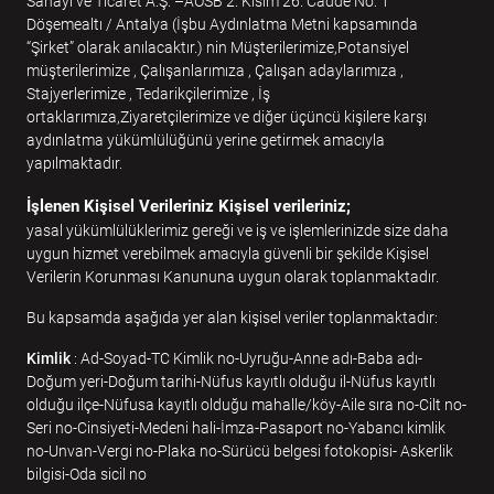
Sanayi ve Ticaret A.Ş. –AOSB 2. Kısım 26. Cadde No: 1
Döşemealtı / Antalya (İşbu Aydınlatma Metni kapsamında
“Şirket” olarak anılacaktır.) nin Müşterilerimize,Potansiyel
müşterilerimize , Çalışanlarımıza , Çalışan adaylarımıza ,
Stajyerlerimize , Tedarikçilerimize , İş
ortaklarımıza,Ziyaretçilerimize ve diğer üçüncü kişilere karşı
aydınlatma yükümlülüğünü yerine getirmek amacıyla
yapılmaktadır.
İşlenen Kişisel Verileriniz
Kişisel verileriniz;
yasal yükümlülüklerimiz gereği ve iş ve işlemlerinizde size daha
uygun hizmet verebilmek amacıyla güvenli bir şekilde Kişisel
Verilerin Korunması Kanununa uygun olarak toplanmaktadır.
Bu kapsamda aşağıda yer alan kişisel veriler toplanmaktadır:
Kimlik
: Ad-Soyad-TC Kimlik no-Uyruğu-Anne adı-Baba adı-
Doğum yeri-Doğum tarihi-Nüfus kayıtlı olduğu il-Nüfus kayıtlı
olduğu ilçe-Nüfusa kayıtlı olduğu mahalle/köy-Aile sıra no-Cilt no-
Seri no-Cinsiyeti-Medeni hali-İmza-Pasaport no-Yabancı kimlik
no-Unvan-Vergi no-Plaka no-Sürücü belgesi fotokopisi- Askerlik
bilgisi-Oda sicil no