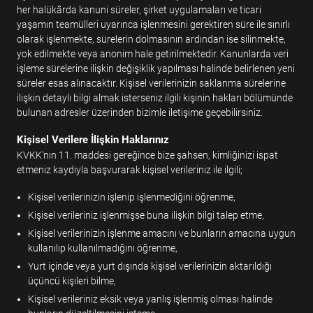
her halükârda kanuni süreler, şirket uygulamaları ve ticari
yaşamın teamülleri uyarınca işlenmesini gerektiren süre ile sınırlı
olarak işlenmekte, sürelerin dolmasının ardından ise silinmekte,
yok edilmekte veya anonim hale getirilmektedir. Kanunlarda veri
işleme sürelerine ilişkin değişiklik yapılması halinde belirlenen yeni
süreler esas alınacaktır. Kişisel verilerinizin saklanma sürelerine
ilişkin detaylı bilgi almak isterseniz ilgili kişinin hakları bölümünde
bulunan adresler üzerinden bizimle iletişime geçebilirsiniz.
Kişisel Verilere İlişkin Haklarınız
KVKK'nın 11. maddesi gereğince bize şahsen, kimliğinizi ispat
etmeniz kaydıyla başvurarak kişisel verileriniz ile ilgili;
Kişisel verilerinizin işlenip işlenmediğini öğrenme,
Kişisel verileriniz işlenmişse buna ilişkin bilgi talep etme,
Kişisel verilerinizin işlenme amacını ve bunların amacına uygun
kullanılıp kullanılmadığını öğrenme,
Yurt içinde veya yurt dışında kişisel verilerinizin aktarıldığı
üçüncü kişileri bilme,
Kişisel verileriniz eksik veya yanlış işlenmiş olması halinde