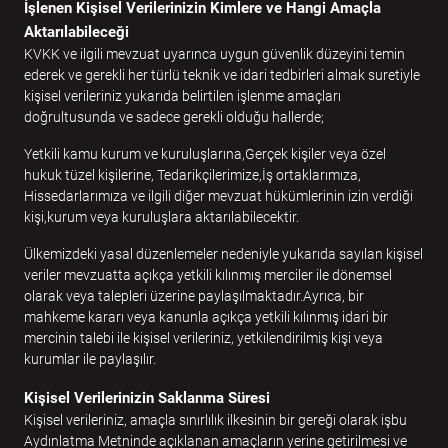
İşlenen Kişisel Verilerinizin Kimlere ve Hangi Amaçla
Aktarılabileceği
KVKK ve ilgili mevzuat uyarınca uygun güvenlik düzeyini temin
ederek ve gerekli her türlü teknik ve idari tedbirleri almak suretiyle
kişisel verileriniz yukarıda belirtilen işlenme amaçları
doğrultusunda ve sadece gerekli olduğu hallerde;
Yetkili kamu kurum ve kuruluşlarına,Gerçek kişiler veya özel
hukuk tüzel kişilerine, Tedarikçilerimize,İş ortaklarımıza,
Hissedarlarımıza ve ilgili diğer mevzuat hükümlerinin izin verdiği
kişi,kurum veya kuruluşlara aktarılabilecektir.
Ülkemizdeki yasal düzenlemeler nedeniyle yukarıda sayılan kişisel
veriler mevzuatta açıkça yetkili kılınmış merciler ile dönemsel
olarak veya talepleri üzerine paylaşılmaktadır.Ayrıca, bir
mahkeme kararı veya kanunla açıkça yetkili kılınmış idari bir
mercinin talebi ile kişisel verileriniz, yetkilendirilmiş kişi veya
kurumlar ile paylaşılır.
Kişisel Verilerinizin Saklanma Süresi
Kişisel verileriniz, amaçla sınırlılık ilkesinin bir gereği olarak işbu
Aydınlatma Metninde açıklanan amaçların yerine getirilmesi ve