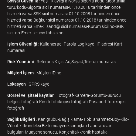
Sosyal Güvenlik
: Yaşlılık aylığı alıyorsa sigorta kodu-Sigortalılık
türü/kodu-Sigorta sicil numarası-01.10.2018 tarihinden önce
hizmeti varsa SSK sicil numarası-01.10.2008 tarihinden önce
hizmeti varsa Bağkur sicil numarası-01.10.2018 tarihinden önce
hizmeti varsa Emekli sandığı sicil numarası-Kurum sicil no-SGK
sicil no-Emekliler için tahsis no
İşlem Güvenliği
: Kullanıcı adı-Parola-Log kaydı-IP adresi-Kart
numarası
Risk Yönetimi
: Referans Kişisi Ad,Soyad,Telefon numarası
Müşteri İşlem
: Müşteri ID no
Lokasyon
: GPRS kaydı
Görsel ve İşitsel kayıtlar
: Fotoğraf-Kamera-Görüntü-Sürücü
belgesi fotoğrafı-Kimlik fotokopisi fotoğrafı-Pasaport fotokopisi
fotoğrafı
Sağlık Bilgileri
: Kan grubu-Bağışıklama-Tıbbi anamnez-Boy-Kilo-
Vücut kitle indeksi Fizik muayene sonuçları-Laboratuvar
bulguları-Muayene sonucu, Konjenital/kronik hastalık-