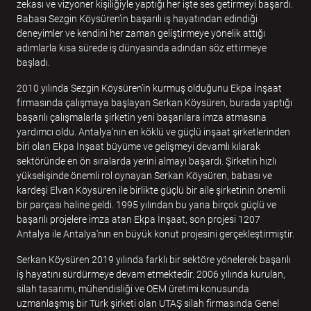
zekası ve vizyoner kişiliğiyle yaptığı her işte ses getirmeyi başardı.
Babası Sezgin Köysüren’in başarılı iş hayatından edindiği
deneyimler ve kendini her zaman geliştirmeye yönelik attığı
adımlarla kısa sürede iş dünyasında adından söz ettirmeye
başladı.
2010 yılında Sezgin Köysüren’in kurmuş olduğunu Ekpa İnşaat
firmasında çalışmaya başlayan Serkan Köysüren, burada yaptığı
başarılı çalışmalarla şirketin yeni başarılara imza atmasına
yardımcı oldu. Antalya’nın en köklü ve güçlü inşaat şirketlerinden
biri olan Ekpa İnşaat büyüme ve gelişmeyi devamlı kılarak
sektöründe en ön sıralarda yerini almayı başardı. Şirketin hızlı
yükselişinde önemli rol oynayan Serkan Köysüren, babası ve
kardeşi Elvan Köysüren ile birlikte güçlü bir aile şirketinin önemli
bir parçası haline geldi. 1995 yılından bu yana birçok güçlü ve
başarılı projelere imza atan Ekpa İnşaat, son projesi 1207
Antalya ile Antalya’nın en büyük konut projesini gerçekleştirmiştir.
Serkan Köysüren 2019 yılında farklı bir sektöre yönelerek başarılı
iş hayatını sürdürmeye devam etmektedir. 2006 yılında kurulan,
silah tasarımı, mühendisliği ve OEM üretimi konusunda
uzmanlaşmış bir Türk şirketi olan UTAŞ silah firmasında Genel