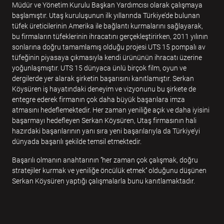
Müdür ve Yönetim Kurulu Başkan Yardımcısı olarak çalışmaya
başlamıştır. Utaş kuruluşunun ilk yıllarında Türkiye’de bulunan
tüfek üreticilerinin Amerika ile bağlantı kurmalarını sağlayarak,
bu firmaların tüfeklerinin ihracatını gerçekleştirirken, 2011 yılının
sonlarına doğru tamamlamış olduğu projesi UTS 15 pompalı av
tüfeğinin piyasaya çıkmasıyla kendi ürününün ihracatı üzerine
yoğunlaşmıştır. UTS 15 dünyaca ünlü birçok film, oyun ve
dergilerde yer alarak şirketin başarısını kanıtlamıştır. Serkan
Köysüren iş hayatındaki deneyim ve vizyonunu bu şirkete de
entegre ederek firmanın çok daha büyük başarılara imza
atmasını hedeflemektedir. Her zaman yeniliğe açık ve daha iyisini
başarmayı hedefleyen Serkan Köysüren, Utaş firmasının hali
hazırdaki başarılarının yanı sıra yeni başarılarıyla da Türkiye’yi
dünyada başarılı şekilde temsil etmektedir.
Başarılı olmanın anahtarının ‘’her zaman çok çalışmak, doğru
stratejiler kurmak ve yeniliğe öncülük etmek’’ olduğunu düşünen
Serkan Köysüren yaptığı çalışmalarla bunu kanıtlamaktadır.