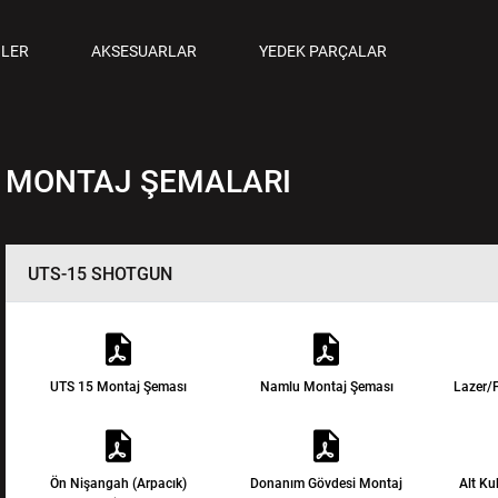
ANCALAR
LER
AKSESUARLAR
YEDEK PARÇALAR
M TABANCALAR
MONTAJ ŞEMALARI
UTS-15 SHOTGUN
UTS 15 Montaj Şeması
Namlu Montaj Şeması
Lazer/F
Ön Nişangah (Arpacık)
Donanım Gövdesi Montaj
Alt K