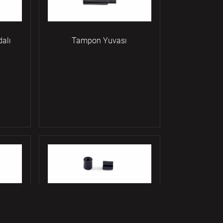
alı
Tampon Yuvası
Askı Kayışı Yuvası