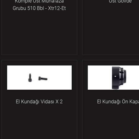
Komple Üst Muhafaza
Üst Gövde
Grubu 510 Bbl - Xtr12-Et
El Kundağı Vidası X 2
El Kundağı Ön Kap