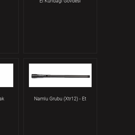
El Kundağı Gövdesi
ak
Namlu Grubu (Xtr12) - Et