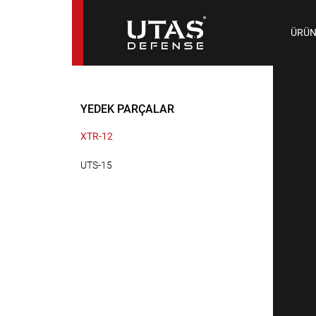
TAB
ÜRÜN
9 M
YEDEK PARÇALAR
XTR-12
UTS-15