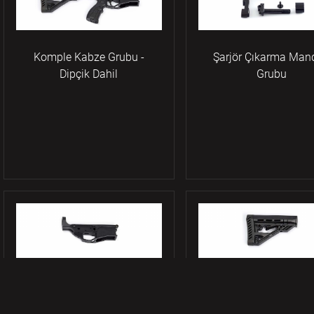
Komple Kabze Grubu -
Şarjör Çıkarma Mand
Dipçik Dahil
Grubu
Alt Gövde
Dipcik Grubu