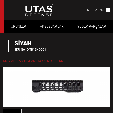
MENU
EN
ÜRÜNLER
AKSESUARLAR
YEDEK PARÇALAR
SİYAH
SKU No : XTR12HGD01
ONLY AVAILABLE AT AUTHORIZED DEALERS