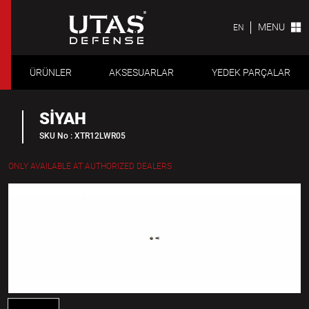
MENU
EN
ÜRÜNLER
AKSESUARLAR
YEDEK PARÇALAR
SİYAH
SKU No : XTR12LWR05
ONLY AVAILABLE AT AUTHORIZED DEALERS