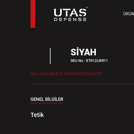
TAB
ÜRÜN
9 M
SİYAH
SKU No : XTR12LWR11
ONLY AVAILABLE AT AUTHORIZED DEALERS
GENEL BİLGİLER
Tetik