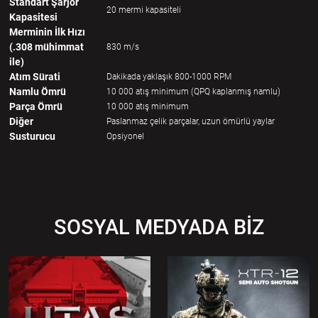
Standart Şarjör
20 mermi kapasiteli
Kapasitesi
Merminin İlk Hızı
(.308 mühimmat
830 m/s
ile)
Atım Sürati
Dakikada yaklaşık 800-1000 RPM
Namlu Ömrü
10 000 atış minimum (QPQ kaplanmış namlu)
Parça Ömrü
10 000 atış minimum
Diğer
Paslanmaz çelik parçalar, uzun ömürlü yaylar
Susturucu
Opsiyonel
SOSYAL MEDYADA BİZ