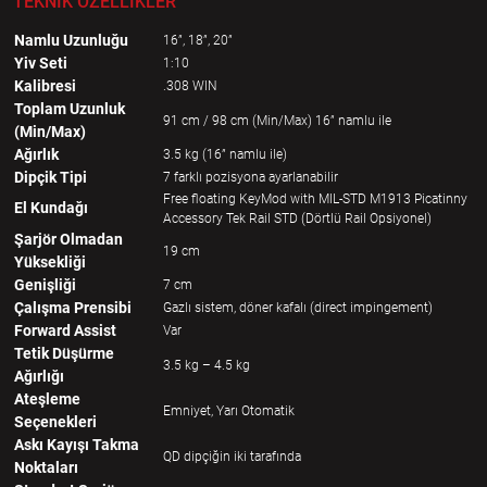
TEKNİK ÖZELLİKLER
Namlu Uzunluğu
16”, 18”, 20”
Yiv Seti
1:10
Kalibresi
.308 WIN
Toplam Uzunluk
91 cm / 98 cm (Min/Max) 16” namlu ile
(Min/Max)
Ağırlık
3.5 kg (16” namlu ile)
Dipçik Tipi
7 farklı pozisyona ayarlanabilir
Free floating KeyMod with MIL-STD M1913 Picatinny
El Kundağı
Accessory Tek Rail STD (Dörtlü Rail Opsiyonel)
Şarjör Olmadan
19 cm
Yüksekliği
Genişliği
7 cm
Çalışma Prensibi
Gazlı sistem, döner kafalı (direct impingement)
Forward Assist
Var
Tetik Düşürme
3.5 kg – 4.5 kg
Ağırlığı
Ateşleme
Emniyet, Yarı Otomatik
Seçenekleri
Askı Kayışı Takma
QD dipçiğin iki tarafında
Noktaları