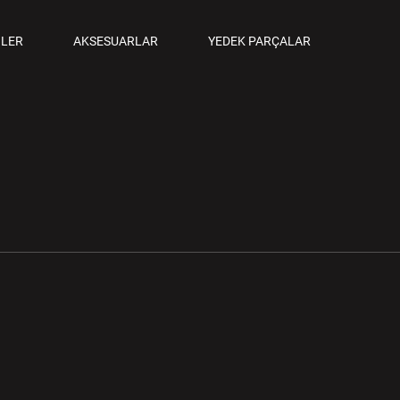
ANCALAR
LER
AKSESUARLAR
YEDEK PARÇALAR
M TABANCALAR