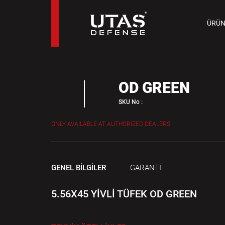
TAB
ÜRÜN
9 M
OD GREEN
SKU No :
ONLY AVAILABLE AT AUTHORIZED DEALERS
GENEL BİLGİLER
GARANTİ
5.56X45 YİVLİ TÜFEK OD GREEN