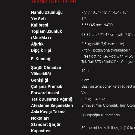
TEKNİK ÖZELLİKLER
Namlu Uzunluğu
7,5” / 10,5” / 12” / 14,5” / 16”
Yiv Seti
1:7
Kalibresi
5.56X45 mm NATO
Toplam Uzunluk
63.87 cm / 71.47 cm (with 7,5” n
(Min/Max)
Ağırlık
2.5 kg (with 7,5” namlu ile)
Dipçik Tipi
7 farklı pozisyona ayarlanabilir
Free floating KeyMod with MIL-S
El Kundağı
Tek Rail STD (Dörtlü Rail Opsiyon
Şarjör Olmadan
19 cm
Yüksekliği
Genişliği
6 cm
Çalışma Prensibi
Gazlı sistem, döner kafalı (direc
Forward Assist
Var
Tetik Düşürme Ağırlığı
3.5 kg – 4.5 kg
Ateşleme Seçenekleri
Emniyet, Yarı Otomatik, Tam Oto
Askı Kayışı Takma
QD dipçiğin iki tarafında
Noktaları
Standart Şarjör
30 mermi kapasiteli şarjör (10 lu 
Kapasitesi