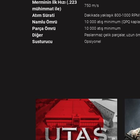
Merminin İlk Hızı (.223
750 m/s
mühimmat ile)
Atım Sürati
Dakikada yaklaşık 800-1000 RPM
Namlu Ömrü
10 000 atış minimum (QPQ kapl
Parça Ömrü
10 000 atış minimum
Diğer
Paslanmaz çelik parçalar, uzun öm
Susturucu
Opsiyonel