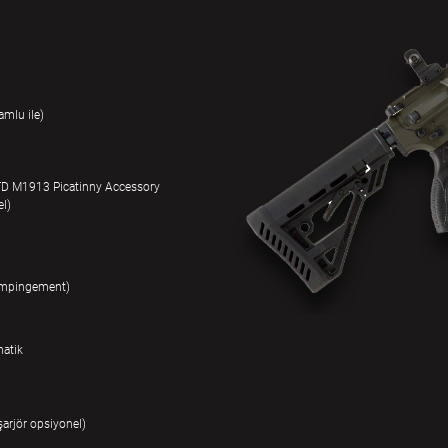
amlu ile)
TD M1913 Picatinny Accessory
el)
t impingement)
matik
şarjör opsiyonel)