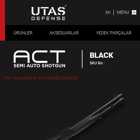
MENU
EN
ÜRÜNLER
AKSESUARLAR
YEDEK PARÇALAR
BLACK
SKU No :
ONLY AVAILABLE AT AUTHORIZED DEALERS