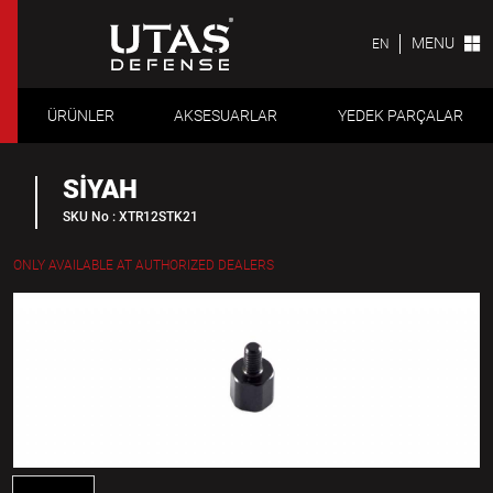
MENU
EN
ÜRÜNLER
AKSESUARLAR
YEDEK PARÇALAR
SİYAH
SKU No : XTR12STK21
ONLY AVAILABLE AT AUTHORIZED DEALERS