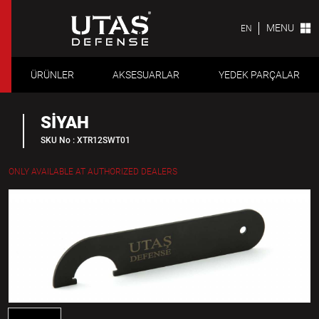
MENU
EN
ÜRÜNLER
AKSESUARLAR
YEDEK PARÇALAR
SİYAH
SKU No : XTR12SWT01
ONLY AVAILABLE AT AUTHORIZED DEALERS