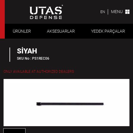
MENU
EN
ÜRÜNLER
AKSESUARLAR
YEDEK PARÇALAR
SİYAH
SKU No : PS1REC06
ONLY AVAILABLE AT AUTHORIZED DEALERS