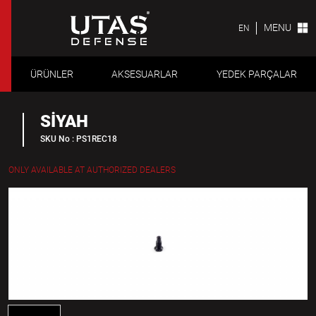
MENU
EN
ÜRÜNLER
AKSESUARLAR
YEDEK PARÇALAR
SİYAH
SKU No : PS1REC18
ONLY AVAILABLE AT AUTHORIZED DEALERS