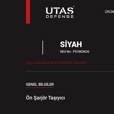
TAB
ÜRÜN
9 M
SİYAH
SKU No : PS1MON30
ONLY AVAILABLE AT AUTHORIZED DEALERS
GENEL BİLGİLER
Ön Şarjör Taşıyıcı