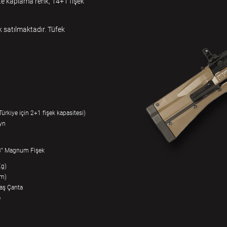
te kaplama renk, 14+1 fişek
k satılmaktadır. Tüfek
ürkiye için 2+1 fişek kapasitesi)
yn
 3” Magnum Fişek
Kg)
cm)
aş Çanta
e