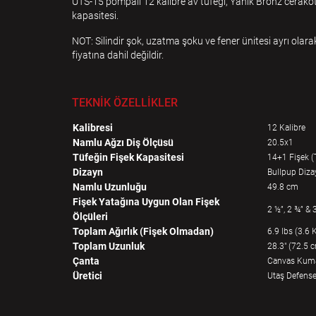
UTS-15 pompalı 12 kalibre av tüfeği, Yanık Bronz cerako
kapasitesi.
NOT: Silindir şok, uzatma şoku ve fener ünitesi ayrı olara
fiyatına dahil değildir.
TEKNİK ÖZELLİKLER
Kalibresi
12 Kalibre
Namlu Ağzı Diş Ölçüsü
20.5x1
Tüfeğin Fişek Kapasitesi
14+1 Fişek (T
Dizayn
Bullpup Diza
Namlu Uzunluğu
49.8 cm
Fişek Yatağına Uygun Olan Fişek
2 ½”, 2 ¾” &
Ölçüleri
Toplam Ağırlık (Fişek Olmadan)
6.9 lbs (3.6 
Toplam Uzunluk
28.3" (72.5 
Çanta
Canvas Kum
Üretici
Utaş Defens