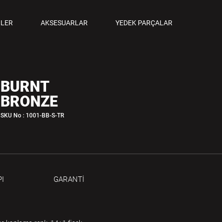
ANCALAR
LER
AKSESUARLAR
YEDEK PARÇALAR
M TABANCALAR
BURNT
BRONZE
SKU No : 1001-BB-S-TR
I
GARANTİ